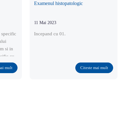
Examenul histopatologic
11 Mai 2023
 specific
Incepand cu 01.
ului
m si in
cific cu
mai mult
Citeste mai mult