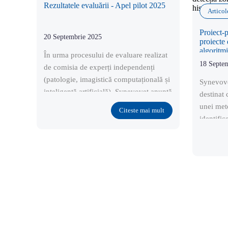
Rezultatele evaluării - Apel pilot 2025
Articol
Proiect-
20 Septembrie 2025
proiecte
algoritmi
În urma procesului de evaluare realizat
maligne 
18 Septe
de comisia de experți independenți
(patologie, imagistică computațională și
Synevove
inteligență artificială), Synevovet anunță
destinat 
proiectul câștigător al apelului rapid-
unei met
Citeste mai mult
pilot „Metode și algoritmi pentru
identifi
detecția zonelor maligne din imagini
imagini 
histologice”.
multe tip