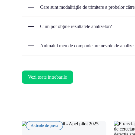
Probele pot fi recoltate atât în cabinetele veterinare parte
Care sunt modalitățile de trimitere a probelor către
București, str. Maximilian Popper, nr. 8 - 10, sector 3.
Probele pot fi trimise către laborator prin curier sau prin 
Cum pot obține rezultatele analizelor?
pentru cabinetele veterinare partenere din București și di
Rezultatele testelor de laborator solicitate pot fi accesa
Animalul meu de companie are nevoie de analize d
datelor de autentificare primite si/sau pe adresa de e-mail
Da. Chiar dacă pare sănătos, analizele de laborator pot 
să se asigure că organismul suportă în siguranță anestezia
Vezi toate intrebarile
Articole de presa