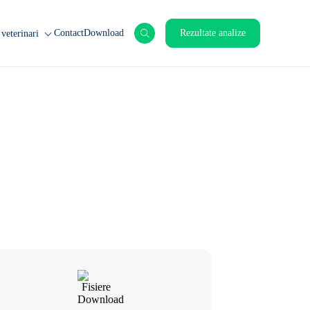
Contact
Download
Rezultate analize
veterinari
nimale de ferma
nimale de companie
rticole