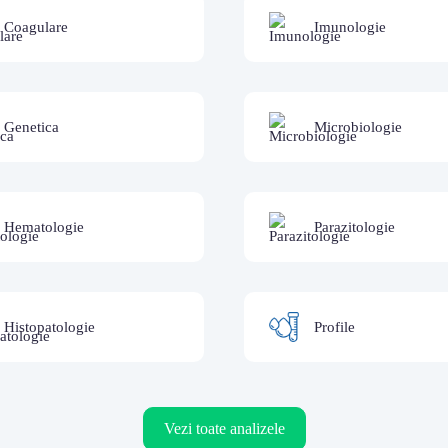
Coagulare
Imunologie
Genetica
Microbiologie
Hematologie
Parazitologie
Histopatologie
Profile
Vezi toate analizele