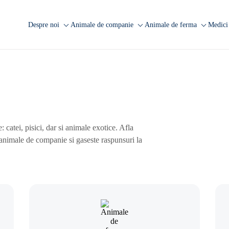
Despre noi
Animale de companie
Animale de ferma
Medici 
Companie
Analize caini
Analize rumegatoare
A
mari
Laborator Synevovet
Analize pisici
A
Analize rumegatoare
Centru de recoltare
Analize animale exotice
A
mici
Presa
Analize ecvine
Analize suine
Cariere
Informatii utile
Analize pasari
atei, pisici, dar si animale exotice. Afla
Echipa
Informatii utile
 animale de companie si gaseste raspunsuri la
FAQ
Cercetare