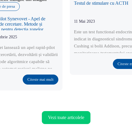
Testul de stimulare cu ACTH
e de presa
pilot Synevovet - Apel de
11 Mai 2023
 de cercetare. Metode și
 pentru detecția zonelor
Este un test functional endocrin
din imagini histologice
mbrie 2025
indicat in diagnosticul sindrom
Cushing si bolii Addison, precu
t lansează un apel rapid-pilot
monitorizarea tratamentului spe
cercetării, dezvoltării și validării
trilostan (Vetoryl®), mitotan
ode algoritmice capabile să
Citeste 
(Lysodren®) sau ketoconazol.
ce automat regiuni maligne pe
histologice pentru una sau mai
Citeste mai mult
uri de cancer (ex.
Vezi toate articolele