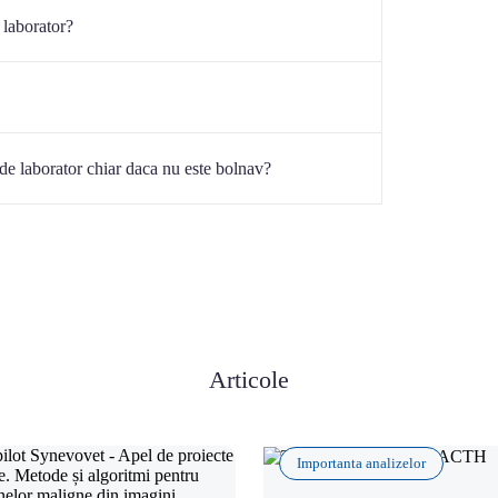
nere, cât și în centrul nostru de recoltare din
 laborator?
intermediul rețelei noastre logistice, disponibilă
n Ilfov.
te prin intermediul platformei de WebResults, pe baza
e laborator chiar daca nu este bolnav?
 furnizată.
depista probleme ascunse și ajută medicul veterinar
 și operația.
Articole
Importanta analizelor