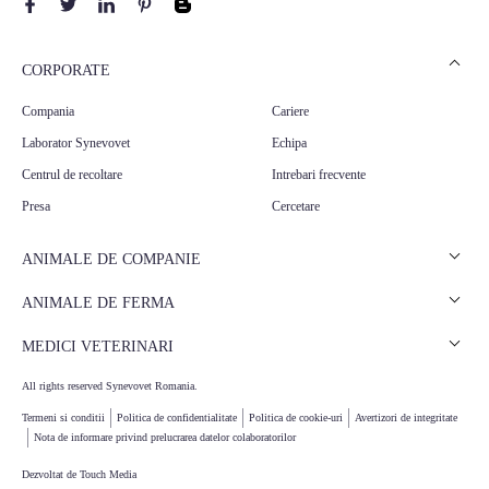
CORPORATE
Compania
Cariere
Laborator Synevovet
Echipa
Centrul de recoltare
Intrebari frecvente
Presa
Cercetare
ANIMALE DE COMPANIE
Analize caini
ANIMALE DE FERMA
Analize pisici
Analize rumegatoare mari
MEDICI VETERINARI
Analize animale exotice
Analize rumegatoare mici
Articole stiintifice
All rights reserved Synevovet Romania.
Analize suine
Termeni si conditii
Politica de confidentialitate
Politica de cookie-uri
Avertizori de integritate
Nota de informare privind prelucrarea datelor colaboratorilor
Dezvoltat de
Touch Media