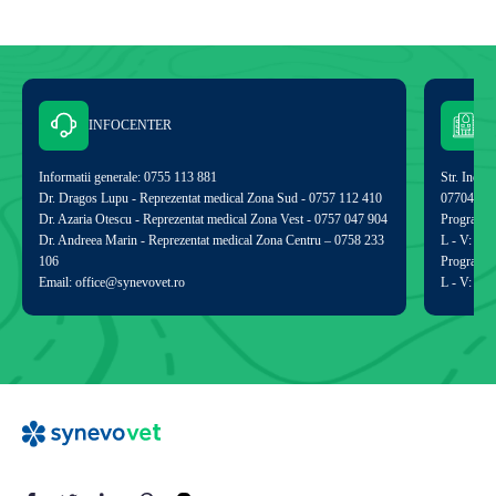
INFOCENTER
Informatii generale: 0755 113 881
Str. Indust
Dr. Dragos Lupu - Reprezentat medical Zona Sud - 0757 112 410
077040
Dr. Azaria Otescu - Reprezentat medical Zona Vest - 0757 047 904
Program de
Dr. Andreea Marin - Reprezentat medical Zona Centru – 0758 233
L - V: 09:
106
Program p
Email: office@synevovet.ro
L - V: 09: