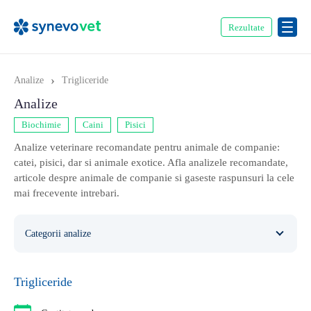
Rezultate
›
Analize
Trigliceride
Analize
Biochimie
Caini
Pisici
Analize veterinare recomandate pentru animale de companie:
catei, pisici, dar si animale exotice. Afla analizele recomandate,
articole despre animale de companie si gaseste raspunsuri la cele
mai frecevente intrebari.
Categorii analize
Caini
354
Trigliceride
Ecvine
20