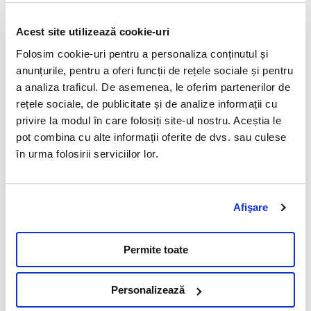
Profil pisica obeza
Acest site utilizează cookie-uri
Folosim cookie-uri pentru a personaliza conținutul și
Principalele indicatii ale testarii
anunțurile, pentru a oferi funcții de rețele sociale și pentru
Screeningul endocrinopatiilor, inclusiv a diabetului zaharat,
a analiza traficul. De asemenea, le oferim partenerilor de
rețele sociale, de publicitate și de analize informații cu
hipotiroidismului si hiperadrenocorticismului.
privire la modul în care folosiți site-ul nostru. Aceștia le
Lipemia persistenta.
pot combina cu alte informații oferite de dvs. sau culese
Pregatiri speciale pentru recoltare
în urma folosirii serviciilor lor.
Restrictie alimentara totala de minim 12 ore inainte de recoltare.
Prelucrarea necesara dupa recoltare
Afişare
Se recomanda centrifugarea sangelui dupa exprimarea
coagulului (30-60 min de la recoltare) si separarea serului de
celule intr-un recipient simplu, fara aditivi.
Permite toate
Interferente
Personalizează
Valori scazute: