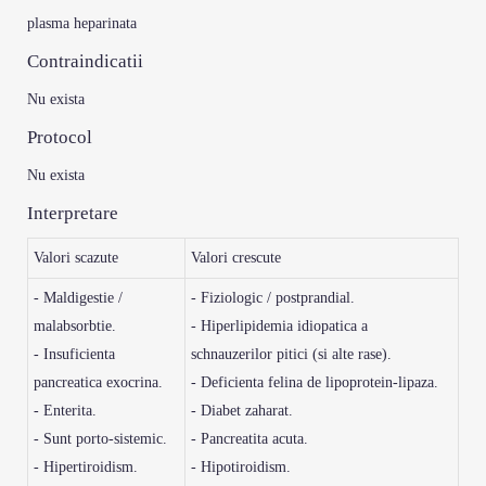
plasma heparinata
Contraindicatii
Nu exista
Protocol
Nu exista
Interpretare
Valori scazute
Valori crescute
- Maldigestie /
- Fiziologic / postprandial.
malabsorbtie.
- Hiperlipidemia idiopatica a
- Insuficienta
schnauzerilor pitici (si alte rase).
pancreatica exocrina.
- Deficienta felina de lipoprotein-lipaza.
- Enterita.
- Diabet zaharat.
- Sunt porto-sistemic.
- Pancreatita acuta.
- Hipertiroidism.
- Hipotiroidism.