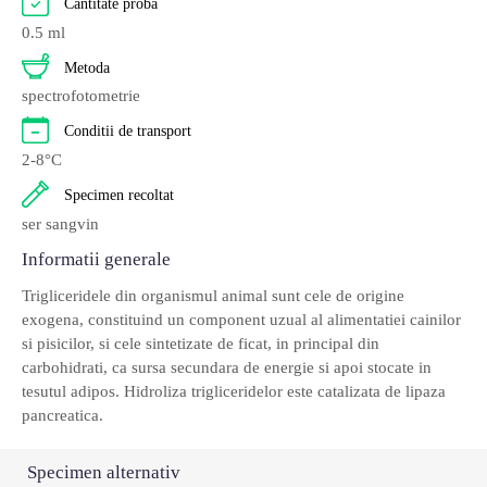
Cantitate proba
Pasari
2
0.5 ml
Metoda
Pisici
262
spectrofotometrie
Rumegatoare mari
2
Conditii de transport
2-8°C
Rumegatoare mici
2
Specimen recoltat
Suine
2
ser sangvin
Informatii generale
Trigliceridele din organismul animal sunt cele de origine
exogena, constituind un component uzual al alimentatiei cainilor
si pisicilor, si cele sintetizate de ficat, in principal din
carbohidrati, ca sursa secundara de energie si apoi stocate in
tesutul adipos. Hidroliza trigliceridelor este catalizata de lipaza
pancreatica.
Specimen alternativ