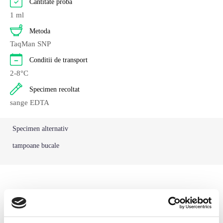
Cantitate proba
Pasari
2
1 ml
Metoda
Pisici
262
TaqMan SNP
Rumegatoare mari
2
Conditii de transport
2-8°C
Rumegatoare mici
2
Specimen recoltat
Suine
2
sange EDTA
Specimen alternativ
tampoane bucale
Articole relevante