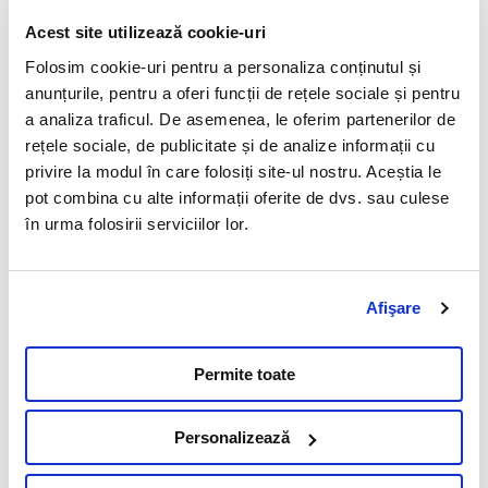
Importanta analizelor
Acest site utilizează cookie-uri
Teste genetice
Folosim cookie-uri pentru a personaliza conținutul și
anunțurile, pentru a oferi funcții de rețele sociale și pentru
a analiza traficul. De asemenea, le oferim partenerilor de
11 Mai 2023
rețele sociale, de publicitate și de analize informații cu
Incepand cu anul 2013, Synevovet introduce in oferta sa de
privire la modul în care folosiți site-ul nostru. Aceștia le
analize testele genetice pentru boli ereditare, culoare si
pot combina cu alte informații oferite de dvs. sau culese
lungime a blanii si paternitate.
în urma folosirii serviciilor lor.
Citeste mai mult
Afişare
Permite toate
Vezi toate articolele
Personalizează