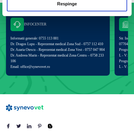
Respinge
INFOCENTER
Informatii generale: 0755 113 881
Str. Indust
Dr. Dragos Lupu - Reprezentat medical Zona Sud - 0757 112 410
077040
Dr. Azaria Otescu - Reprezentat medical Zona Vest - 0757 047 904
Program de
Dr. Andreea Marin - Reprezentat medical Zona Centru – 0758 233
L - V: 09:
106
Program p
Email: office@synevovet.ro
L - V: 09: