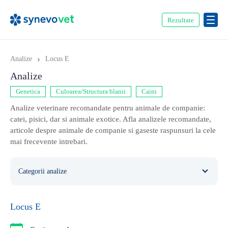
Rezultate
›
Analize
Locus E
Analize
Genetica
Culoarea/Structura blanii
Caini
Analize veterinare recomandate pentru animale de companie:
catei, pisici, dar si animale exotice. Afla analizele recomandate,
articole despre animale de companie si gaseste raspunsuri la cele
mai frecevente intrebari.
Categorii analize
Caini
354
Locus E
Ecvine
20