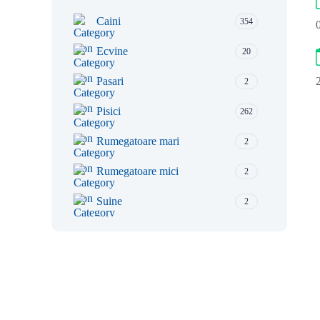
Caini
354
Ecvine
20
Pasari
2
Pisici
262
Rumegatoare mari
2
Rumegatoare mici
2
Suine
2