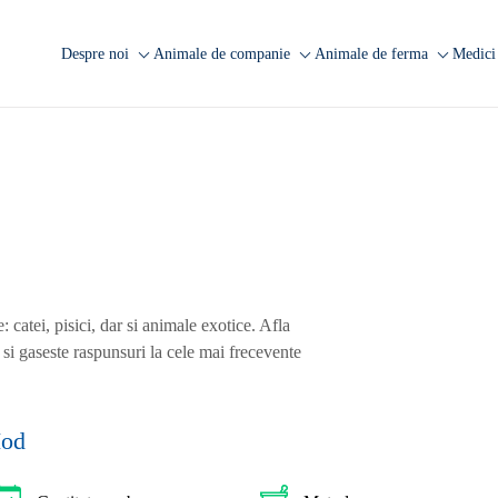
Despre noi
Animale de companie
Animale de ferma
Medici 
Companie
Analize caini
Analize rumegatoare
A
mari
Laborator Synevovet
Analize pisici
A
Analize rumegatoare
Centru de recoltare
Analize animale exotice
A
mici
Presa
Analize ecvine
Analize suine
Cariere
Informatii utile
Analize pasari
Echipa
Informatii utile
atei, pisici, dar si animale exotice. Afla
FAQ
si gaseste raspunsuri la cele mai frecevente
Cercetare
Iod