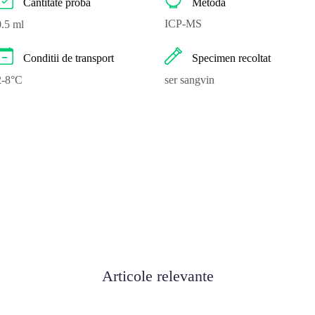
Metoda
Cantitate proba
ICP-MS
0.5 ml
Conditii de transport
Specimen recoltat
2-8°C
ser sangvin
Articole relevante