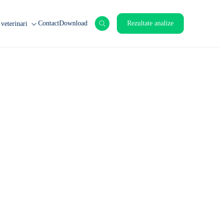
Contact
Download
Rezultate analize
veterinari
nimale de ferma
nimale de companie
rticole