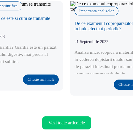
 stiintifice
Importanta analizelor
 ce este si cum se transmite
De ce examenul coproparazitol
trebuie efectuat periodic?
023
21 Septembrie 2022
iardia? Giardia este un parazit
Analiza microscopica a materiil
ului digestiv, mai precis al
in vederea depistarii oualor sau
lui subtire.
de paraziti intestinali poarta n
examen coproparazitologic.
Citeste mai mult
Citeste 
Vezi toate articolele