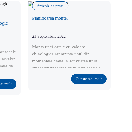
Articole de presa
Planificarea montei
ogic
21 Septembrie 2022
Monta unei catele cu valoare
or fecale
chinologica reprezinta unul din
 larvelor
momentele cheie in activitatea unui
umele de
crescator deoarece de reusita acesteia
depinde venirea pe lume a cuibului sau
Citeste mai mult
de viitori campioni.
mai mult