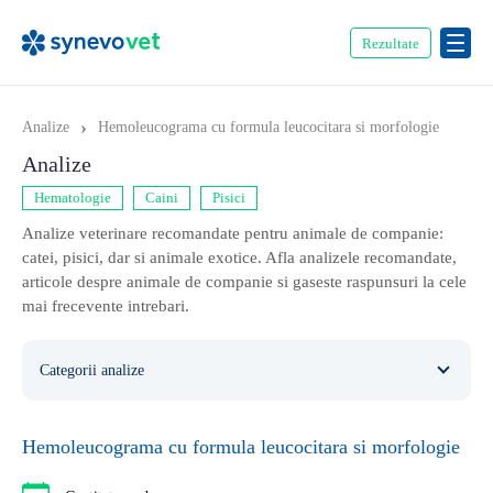
Rezultate
›
Analize
Hemoleucograma cu formula leucocitara si morfologie
Analize
Hematologie
Caini
Pisici
Analize veterinare recomandate pentru animale de companie:
catei, pisici, dar si animale exotice. Afla analizele recomandate,
articole despre animale de companie si gaseste raspunsuri la cele
mai frecevente intrebari.
Categorii analize
Caini
354
Hemoleucograma cu formula leucocitara si morfologie
Ecvine
20