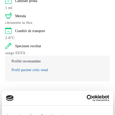
Cantitate proba
Pasari
2
1 ml
Metoda
Pisici
262
citometrie in flux
Rumegatoare mari
2
Conditii de transport
2-8°C
Rumegatoare mici
2
Specimen recoltat
Suine
2
sange EDTA
Profile recomandate
Profil pacient critic renal
Articole relevante
Importanta analizelor